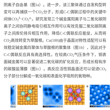
阴离子自由基（图
1a
）。进一步，该三聚体通过自发构型转
变可以再捕获一个
CO
分子，形成
C-C
偶联过程中的关键中
2
δ-
α-
间体
CO
∙CO
。研究发现三个碱金属阳离子与二氧化碳阴
2
2
离子之间协同静电吸引相互作用可以有效克服二氧化碳阴离
子之间库伦排斥相互作用，降低
C-C
偶联反应能垒，从而将
CO
高效转变为草酸根。
Cu(100)
由于晶面对称性适配可以有
2
效稳定碱金属四聚体与草酸根的聚集体（图
1b
），因此对于
C-C
偶联反应具有高选择性。在较高
CO
气压条件下，铜表
2
面碱金属可以显著促进二氧化碳的矿化反应，形成长程有序
的碳酸盐薄膜（图
1c
）。高反应活性铜晶面还可以促进
CO
2
分子部分分解成一氧化碳和表面化学吸附的氧物种。