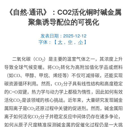
《自然·通讯》：CO2活化铜时碱金属
聚集诱导配位的可视化
发表日期：2025-12-12
字体：【
大
，
中
，
小
】
二氧化碳（
CO
）是主要的温室气体之一，其浓度上升
2
导致全球气候变暖。将
CO
转化为高附加值化学品或燃料
2
（如
CO
、甲醇、甲烷、烯烃等）不仅可减排碳，还能实现
碳资源循环利用。然而，
CO
分子具有线性结构和高度稳定
2
的
C=O
双键，热力学与动力学上都极为惰性，因此如何有效
活化
CO
是该领域的核心挑战。近年来，大量研究发现碱金
2
属阳离子是
CO
还原过程中关键的促进剂。然而，碱金属阳
2
离子如何活化
CO
分子并稳定反应中间体仍存在诸多争论，
2
如何从原子尺度精准探测碱金属的促催化过程仍是一大挑