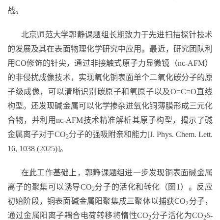
战。
北京师范大学郭静课题组长期致力于先进扫描探针技术
的发展及其在表面物理化学研究中应用。最近，研究团队利
用
CO
修饰的针尖，通过非接触式原子力显微镜（
nc-AFM
）
的非侵扰成像技术，实现氧化铜表面单个二氧化碳分子的原
子级成像，可以清晰识别碳原子和氧原子以及
O=C=O
直线
构型。还发现碱金属可以化学掺杂进氧化铜薄膜形成三元化
合物，并利用
nc-AFM
技术精准解析其原子构型，揭示了碱
金属离子对于
CO
分子的强吸附亲和能力
[J. Phys. Chem. Lett.
2
16, 1038 (2025)]
。
在此工作基础上，郭静课题组进一步发现铜表面碱金属
离子的聚集可以诱导
CO
分子的活化和转化（图
1
）。反应
2
初始阶段，铜表面碱金属阳聚集成三聚体以捕获
CO
分子，
2
通过金属阳离子耦合电荷转移将惰性
CO
分子活化为
CO
δ-
2
2