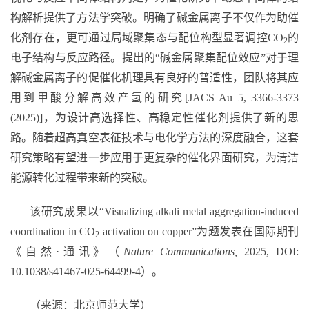
构解析提供了方法学突破。明确了碱金属离子不仅作为助催
化剂存在，更可通过局域聚集态与配位构型显著调控
CO
的
2
电子结构与反应路径。提出的
“碱金属聚集配位效应”
对于理
解碱金属离子的促催化机理具有良好的普适性，团队将其应
用到甲酸分解高效产氢的研究
[JACS Au 5, 3366-3373
(2025)]
，为设计高选择性、高稳定性催化剂提供了新的思
路。随着超高真空表征技术与电化学方法的深度融合，这套
研究策略有望进一步应用于更复杂的催化界面研究，为清洁
能源转化过程带来新的突破。
该研究成果以“
Visualizing alkali metal aggregation-induced
coordination in CO
activation on copper
”
为题发表在国际期刊
2
《自然
·
通讯》（
Nature Communications,
2025, DOI:
10.1038/s41467-025-64499-4
）。
（来源：北京师范大学）