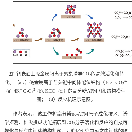
图
1
铜表面上碱金属阳离子聚集诱导
CO
的高效活化和转
2
+
δ-
化。（
a-c
）碱金属离子与关键中间体配位结构（
3Cs
∙CO
2
+
2-
(a), 4K
∙C
O
(b), KCO
(c)
）的高分辨
AFM
图和结构模型
2
4
3
图；（
d
）反应机理示意图。
作者表示，该工作将高分辨
nc-AFM
原子成像技术、谱
学探测、针尖操纵功能拓展到
CO
分子活化和反应的直接可
2
视化与反应中间体结构判定，为催化研究中动态中间体的结