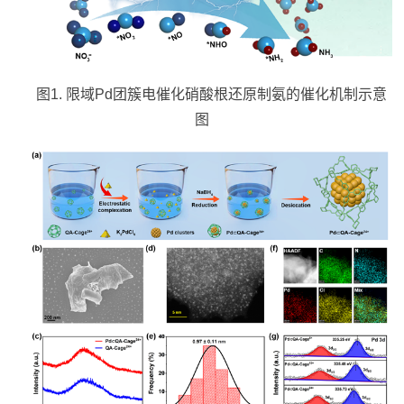
图
1.
限域
Pd
团簇电催化硝酸根还原制氨的催化机制示意
图