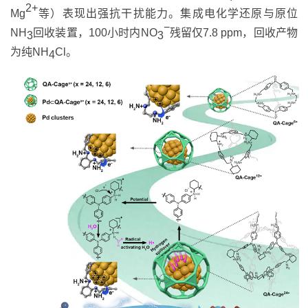
2+
Mg
等）表现出强抗干扰能力。集成电化学还原与原位
−
NH
回收装置，
100
小时内
NO
残留仅
7.8 ppm
，回收产物
3
3
为纯
NH
Cl
。
4