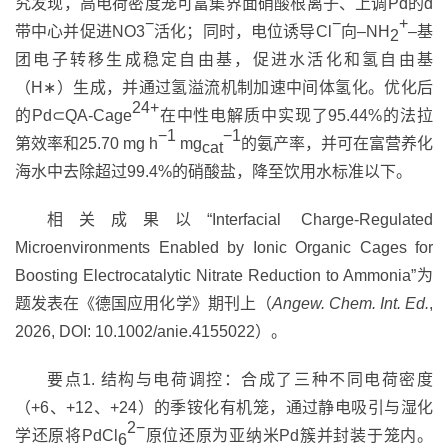
究发现，高电荷密度笼可富集界面硝酸根离子、上调
Pd
的
d
−
−
+
带中心并促进
NO3
活化；同时，电位诱导
Cl
向–
NH
–
基
2
团电子转移生成稳定自由基，促进水活化和氢自由基
（
H
∗
）生成，并通过氢溢流机制加速中间体氢化。优化后
24+
的
Pd
⊂
QA-Cage
在中性电解质中实现了
95.44%
的法拉
−1
−1
第效率和
25.70 mg h
mg
的氨产率，并可在富营养化
cat
海水中去除超过
99.4%
的硝酸盐，降至饮用水标准以下。
相关成果以
“
Interfacial Charge‐Regulated
Microenvironments Enabled by Ionic Organic Cages for
Boosting Electrocatalytic Nitrate Reduction to Ammonia
”
为
题发表
在《德国应用化学》期刊上（
Angew. Chem. Int. Ed.
,
2026,
DOI: 10.1002/anie.4155022
）。
要点
1.
结构与电荷调控：合成了三种不同电荷密度
（
+6
、
+12
、
+24
）的季铵化有机笼，通过静电吸引与湿化
2−
学还原将
PdCl
原位还原为亚纳米
Pd
簇并封装于笼内。
6