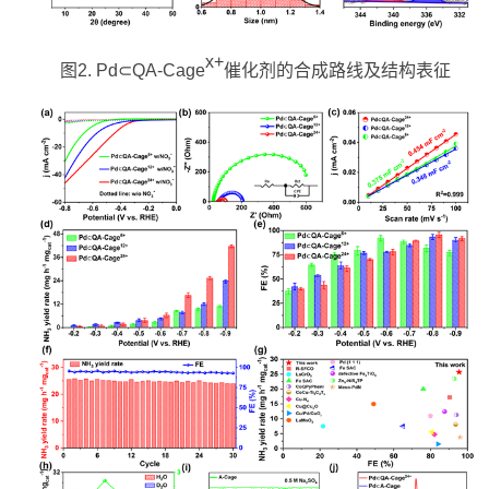
x+
图
2. Pd
⊂
QA-Cage
催化剂的合成路线及结构表征