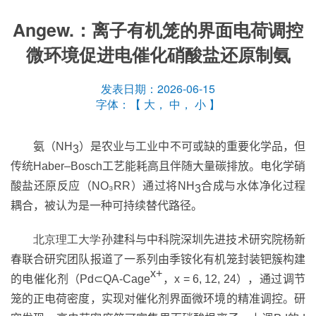
Angew.：离子有机笼的界面电荷调控
微环境促进电催化硝酸盐还原制氨
发表日期：2026-06-15
字体：【
大
，
中
，
小
】
氨（
NH
）是农业与工业中不可或缺的重要化学品，但
3
传统
Haber–Bosch
工艺能耗高且伴随大量碳排放。电化学硝
酸盐还原反应（
NO₃RR
）通过将
NH
合成与水体净化过程
3
耦合，被认为是一种可持续替代路径。
北京理工大学
孙建科与中科院深圳先进技术研究院杨新
春联合研究团队报道了一系列由季铵化有机笼封装钯簇构建
x+
的电催化剂
（
Pd
⊂
QA-Cage
，
x = 6, 12, 24
）
，通过调节
笼的正电荷密度，实现对催化剂界面微环境的精准调控。研