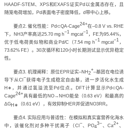
HAADF-STEM
、
XPS
和
EXAFS
证实
Pd
以金属态存在，且
随笼电荷增加，
Pd
表面电子密度降低，
d
带中心上移。
24+
要点
2.
催化性能：
Pd
⊂
QA-Cage
在–
0.8 V vs. RHE
−1
−1
下，
NH3
产率高达
25.70 mg h
mgcat
，
FE
为
95.44%
，
−1
−1
优于低电荷类似物和商业
Pd/C
（
7.54 mg h
mgcat
，
73.62% FE
）。
30
次循环和
120
小时长期测试显示优异稳定
性。
+
要点
3.
机理阐释：原位
EPR
证实–
NH
–
基团在电位诱
2
−
导下从
Cl
获得电子生成稳定自由基，进一步活化水生成
H
∗
，并通过氢溢流至
Pd
位点。
DFT
计算显示
Pd
⊂
QA-
24+
Cage
具有最低的
NO→NHO
能垒（
0.63 eV
）和最高的
ΔG
（
0.61 eV
），有效抑制
HER
并促进
NO3RR
。
H
∗
要点
4.
实际应用与普适性：在模拟和真实富营养化海水
−
3−
2+
中，该催化剂对多种干扰离子（
Cl
、
PO
、
Ca
、
4