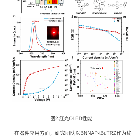
图
2.
红光
OLED
性能
在器件应用方面，研究团队以
BNNAP-tBuTRZ
作为终