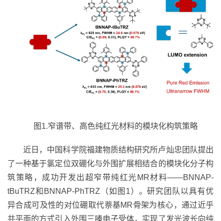
图
1.
窄
谱
带、高色纯
红光材料的模块化
构筑
策略
近日，中国科学院福建物质结构研究所卢灿忠团队提出
了一种基于
氯定位双硼化与外围扩展相结合的模块化分子构
筑策略
，成功开发出超窄带纯红光
MR
材料——
BNNAP-
tBuTRZ
和
BNNAP-PhTRZ
（
如图
1
）
。研究团队以具有优
异合成可及性的对位硼取代萘基
MR
骨架为核心，通过近乎
共平面的方式引入外围三嗪电子受体，实现了发光波长向纯