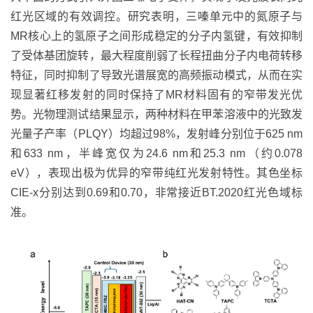
红光区域的有效调控。研究表明，三嗪单元中的氮原子与
MR
核心上的氢原子之间形成稳定的分子内氢键，有效抑制
了受体基团旋转，最大程度削弱了长程扭曲分子内电荷转移
特征，同时抑制了导致光谱展宽的高频振动模式，从而在实
现显著红移发射的同时保持了
MR
材料固有的窄带发光优
势。光物理测试结果显示，两种材料在甲苯溶液中的光致发
光量子产率（
PLQY
）均
超过
98
%
，发射峰分别位于
625 nm
和
633 nm
，半峰宽仅为
24.6 nm
和
25.3 nm
（约
0.078
eV
），表现出极为优异的窄带纯红光发射特性。其色坐标
CIE-x
分别达到
0.69
和
0.70
，非常接近
BT.2020
红光色域
标
准。