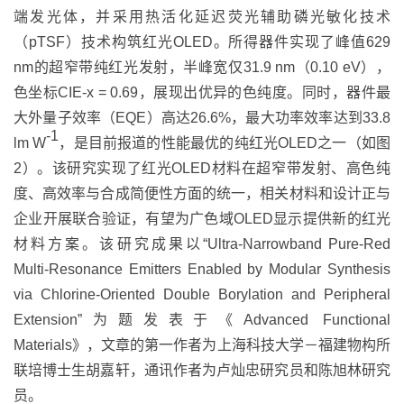
端发光体，并采用热活化延迟荧光辅助磷光敏化技术
（
pTSF
）技术构筑
红光
OLED
。所得器件实现了
峰值
629
nm
的超窄带纯红光发射，半峰宽仅
31.9 nm
（
0.10 eV
），
色坐标
CIE-x
=
0.69
，展现出优异的色纯度。同时，器件最
大外量子效率（
EQE
）高达
26.6%
，最大功率效率达到
33.8
-1
lm W
，是目前报道的性能最优的纯红光
OLED
之一
（
如图
2
）。该研究实现了红光
OLED
材料在超窄带发射、高色纯
度、高效率与合成简便性方面的统一，
相关材料和设计正与
企业开展联合验证，
有望为广色域
OLED
显示提供新
的红光
材料
方案
。
该
研究成果以“
Ultra-Narrowband Pure-Red
Multi-Resonance Emitters Enabled by Modular Synthesis
via Chlorine-Oriented Double Borylation and Pe
ripheral
Extension”
为题发表于《
Advanced Functional
Materials
》，文章的第一作者为上海科技大学－福建物构所
联培博士生胡嘉轩，通讯作者为卢灿忠研究员和陈旭林研究
员。