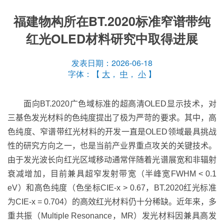
福建物构所在BT.2020标准窄谱带纯
红光OLED材料研究中取得进展
发表日期：2026-06-18
字体：【
大
，
中
，
小
】
面向
BT.2020
广色域标准的超高清
OLED
显示技术，对
三基色
发光材料的色纯度提出了极为严苛的要求。
其中，
高
色纯度
、
窄
谱
带红光材料的开发
一直
是
OLED
领域最具挑战
性的研究方向之一，也是当前产业界重点攻关的关键技术
。
由于发光波长向红光区域移动通常伴随着光谱展宽和非辐射
衰减增加，目前兼具超窄发射带宽（半峰宽
FWHM < 0.1
eV
）和高色纯度（
色坐标
CIE-x > 0.67
，
BT.2020
红光标准
为
CIE-x
=
0.
704
）的高效红光材料仍十分稀缺。近年来，多
重共振（
Multiple Resonance
，
MR
）发光材料因兼具高发