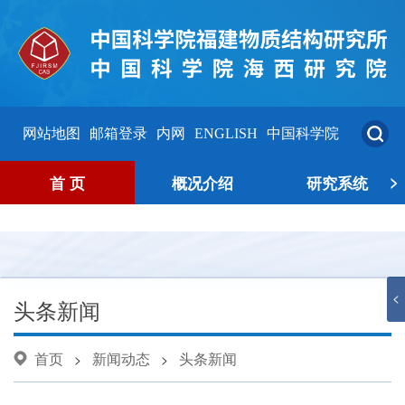
网站地图
邮箱登录
内网
ENGLISH
中国科学院
>
首 页
概况介绍
研究系统
<
头条新闻
首页
新闻动态
头条新闻
>
>