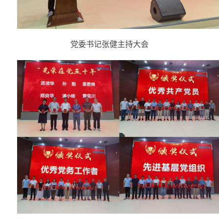
党委书记张健主持大会