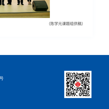
（陈学元课题组供稿
）
4号