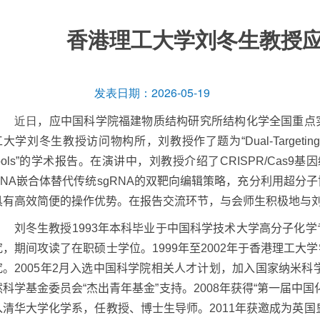
香港理工大学刘冬生教授
发表日期：2026-05-19
近日
，应中国科学院福建物质结构研究所结构化学全国重点
工大学刘冬生教授访问物构所，刘教授作了题为“
Dual-Targeting
ools
”
的学术报告。在演讲中，刘教授介绍了
CRISPR/Cas9
基因
NA
嵌合体替代传统
sgRNA
的双靶向编辑策略，充分利用超分子
具有高效简便的操作优势。在报告交流环节，与会师生积极地与
刘冬生教授
1993
年本科毕业于中国科学技术大学高分子化学
究，期间攻读了在职硕士学位。
1999
年至
2002
年于香港理工大学
究。
2005
年
2
月入选中国科学院相关人才计划，加入国家纳米科
然科学基金委员会“杰出青年基金”支持。
2008
年获得“第一届中国
入清华大学化学系，任教授、博士生导师
。
2011
年获邀成为英国