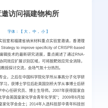
应邀访问福建物构所
字体：【
大
，
中
，
小
】
实验室和福建省纳米材料重点实验室邀请，香港理
 Strategy to improve specificity of CRISPR-based
编辑技术的最新研究进展，重点阐述了通过
RNA-
协同效应扩展识别区域，可将脱靶效应完全消除
，
刘教授探讨交流，会场气氛十分热烈。
专业，之后在中国科学院化学所从事高分子化学研
学习，获博士学位后赴英国剑桥大学从事博士后研
学中心任研究员、博士生导师。
2007
年获得国家自
化学会英国皇家化学会青年化学奖”；
2009
年
6
月加
皇家化学会会士；
2014
年入选科技部中青年科技创