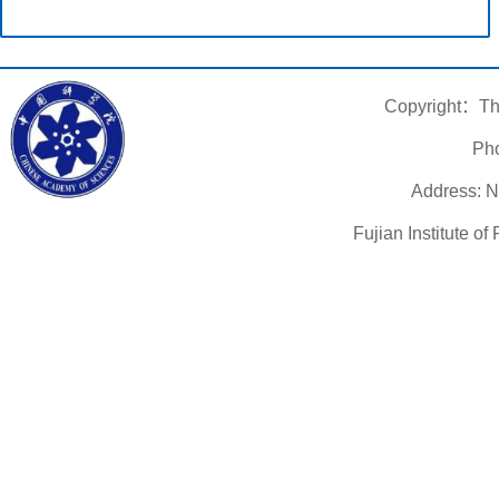
Copyright：The
Pho
Address: N
Fujian Institute o