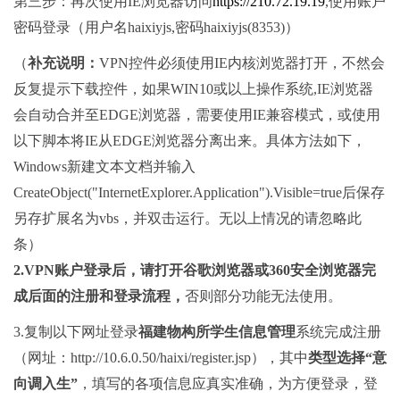
第三步：再次使用IE浏览器访问
https://210.72.19.19
,使用账户
密码登录（用户名haixiyjs,密码haixiyjs(8353)）
（
补充说明：
VPN控件必须使用IE内核浏览器打开，不然会
反复提示下载控件，如果WIN10或以上操作系统,IE浏览器
会自动合并至EDGE浏览器，需要使用IE兼容模式，或使用
以下脚本将IE从EDGE浏览器分离出来。具体方法如下，
Windows新建文本文档并输入
CreateObject("InternetExplorer.Application").Visible=true后保存
另存扩展名为vbs，并双击运行。无以上情况的请忽略此
条）
2.VPN
账户登录后
，请打开谷歌浏览器或
360
安全浏览器完
成后面的注册和登录流程，
否则部分功能无法使用。
3.复制以下网址登录
福建物构所学生信息管理
系统完成注册
（网址：
http://10.6.0.50/haixi/register.jsp），其中
类型选择“意
向调入生”
，填写的各项信息应真实准确，为方便登录，登