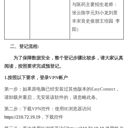
与医药主要招生老师：
张云
陈学元
刘小龙
刘景
丰
宋良
史俊朋
王培园
李
阳
）
二、
登记流程:
为了保障数据安全，整个登记步骤比较多，请大家认真
阅读，按照要求完成预登记。
1.
按照以下要求，登录
VPN
帐户
第一步：如果原电脑已经安装过其他版本的EasyConnect，
请卸载并重启，无安装该软件的，请忽略此条。
第二步：下载VPN控件：使用IE浏览器访问
https://210.72.19.19
，下载控件