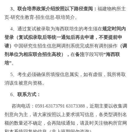
3、联合培养政策介绍按照以下路径查阅：
福建物构所主
页-研究生教育-
招生信息-联培简介。
4、通过复试被录取为海西联培生的考生须在
规定时间内
登录（复试拟录取后等统一通知后再去申请，不要提前申
请）
中国研究生招生信息网调剂系统完成所有调剂操作
（调
剂单位为相应联合招生高校），
在
备注
字段写明
“海西联
培”
。
5、考生必须确保所填报信息属实，如有虚假，我所将取
消该生被意向资格。
6、
联系方式：
咨询电话：0591-6317
3791 63173388，近期主要以收集调
剂意向为主，请大家按照以上要求填写信息，各类型调剂名
额的数量还不确定，会再陆续通知，请及时关注物构所官网
和本系统回复的信息（非上班期间勿咨询）。