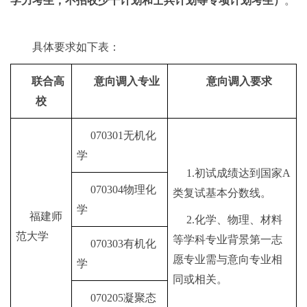
学力考生，不招收少干计划和士兵计划等专项计划考生
）
。
具体要求如下表：
联合高
意向调入专业
意向调入要求
校
070301无机化
学
1.初试成绩达到国家A
070304物理化
类复试基本分数线。
学
福建师
2.化学、物理、材料
范大学
等学科专业背景第一志
070303有机化
愿专业需与意向专业相
学
同或相关。
070205凝聚态