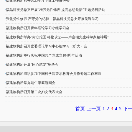
·
福建物构所召开2025年度党建工作推进会
·
福晶科技党总支开展“增强党性修养 提高思想觉悟”主题党日活动
·
强化党性修养 严守党的纪律：福晶科技党总支开展党课学习
·
福建物构所召开青年理论学习小组学习会
·
福建物构所举办“赤心报国 格物攻坚——卢嘉锡先生科学家精神展”
·
福建物构所召开党委理论学习中心组学习（扩大）会
·
福建物构所举行庆祝中国共产党成立104周年活动
·
福建物构所开展“同心筑梦”座谈会
·
福建物构所组织参加中国科学院警示教育会并作专题工作布置
·
福建物构所举办端午家庭游园会
·
福建物构所召开第二次妇女代表大会
首页
上一页
1
2
3
4
5
下