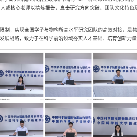
责人或核心
老
师以
精炼报告
，直击研究方向突破、团队文化特色
限制，实现
全国
学子与
物构所高水平研究团队的高效
对接
，
是
发展战略，致力于在科学前沿领域夯实人才基础、培育创新力量