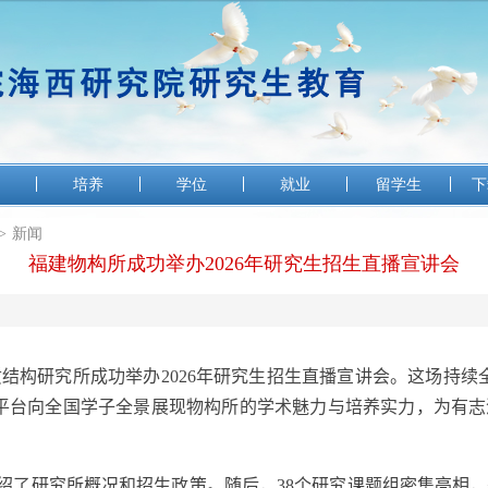
培养
学位
就业
留学生
下
>
新闻
福建物构所成功举办2026年研究生招生直播宣讲会
质结构研究所成功举办
2026
年研究生招生直播宣讲会。这场持续
平台向全国学子全景展现物构所的学术魅力与培养实力，为有
绍了研究所概况和招生政策。随
后，
3
8
个研究课题组
密集亮相，