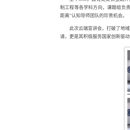
制工程等各
学科
方向，
课题组负
距离”认知导师团队的珍贵机会。
此次
云端
宣讲会，
打破了地域
请
，更是
其积极服务国家创新驱动