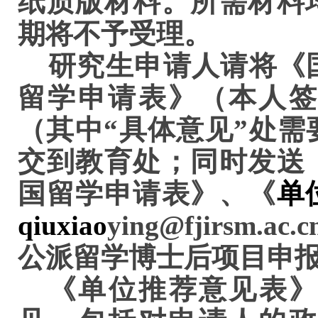
纸质版材料。
所需
材料
期将不予受理。
研究生申请人请将《
留学申请表》
（
本人
（
其
中“具体意见”处需
交到
教育处
；同时发送
国留学申请表》、《
单
qiuxiao
ying@fjirsm.ac.
公派
留学博士后
项目申报
《单位推荐意见表