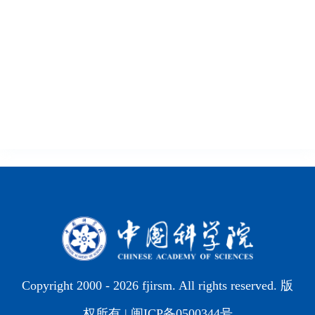
Copyright 2000 -
2026 fjirsm. All rights reserved. 版
权所有 |
闽ICP备0500344号