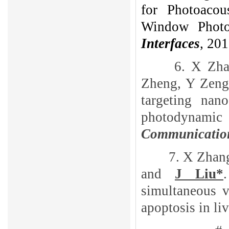
for Photoacou
Window Photo
Interfaces
, 20
6.
X Zha
Zheng, Y Zeng
targeting nan
photodyna
Communicatio
7.
X Zhang
and
J Liu*
simultaneous v
apoptosis in li