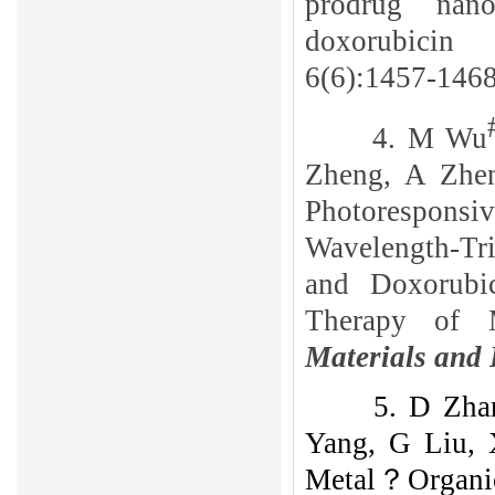
prodrug nan
doxorubicin
6(6):1457-1468
4.
M Wu
Zheng, A Zhe
Photorespon
Wavelength-Tr
and Doxorubi
Therapy of M
Materials and 
5.
D Zha
Yang, G Liu, 
Metal？Organic