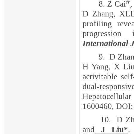
#
8.
Z Cai
,
D Zhang, XL
profiling reve
progression 
International 
9.
D Zhan
H Yang, X Liu
activitable s
dual-respon
Hepatocellul
1600460, DOI:
10.
D Zh
and
J Liu*
.