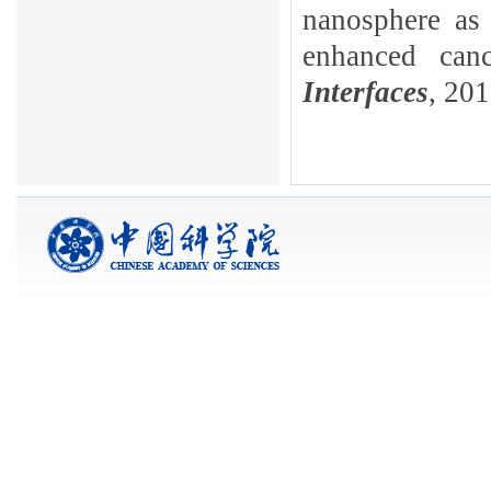
nanosphere as
enhanced canc
Interfaces
, 20