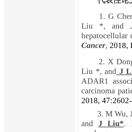
代表性论
1.
G Che
Liu *, and
hepatocellular
Cancer
,
2018,
2.
X Don
Liu *, and
J L
ADAR1 associa
carcinoma pati
2018, 47:2602
3.
M Wu, J
and
J Liu*
. 