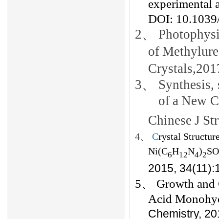
experimental a
DOI: 10.103
2、
Photophysi
of
Methylure
Crystals,201
3、
Synthesis, 
of
a
New C
Chinese
J
Str
4、
C
rystal Structu
Ni(C
H
N
)
SO
6
12
4
2
2015, 34(11)
5、
Growth and 
Acid Monohyd
Chemistry, 20