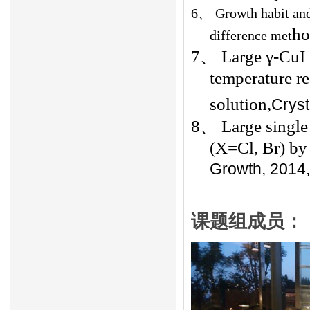
6、
Growth habit and
ho
difference met
7、
Large
γ
-CuI 
temperature r
solution,
Crys
8、
Large single
(X=Cl, Br) by
Growth
, 2014,
课题组成员：