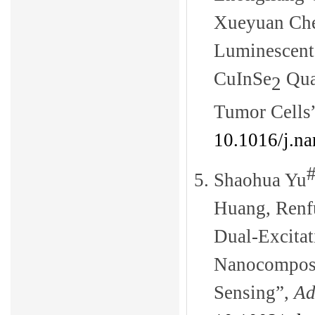
Xueyuan Che
Luminescent
CuInSe
Qua
2
Tumor Cells
10.1016/j.n
5.
Shaohua Yu
Huang, Renf
Dual-Excita
Nanocomposi
Sensing”,
Ad