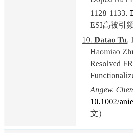
1128-1133.
ESI高被引
10.
Datao Tu
,
Haomiao Zhu
Resolved FR
Functionali
Angew. Chem
10.1002/
ani
文）