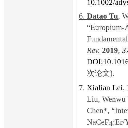
10.1002/adv
6.
Datao Tu
, 
“Europium-A
Fundamentals
Rev.
2019
,
3
DOI:
10.1016
次论文
)
.
7.
Xialian Lei,
Liu, Wenwu 
Chen*, “
Int
NaCeF
:Er/
4