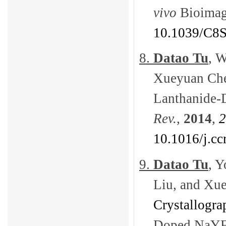
vivo
Bioima
10.1039/C8
8.
Datao Tu
, 
Xueyuan Che
Lanthanide-
Rev.
,
2014
,
2
10.1016/j.cc
9.
Datao Tu
, 
Liu, and Xu
Crystallogra
Doped
NaY