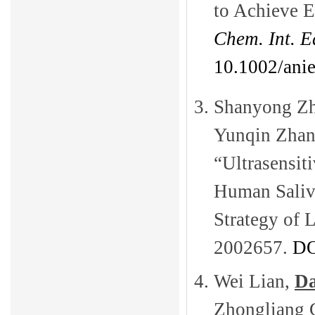
to Achieve E
Chem. Int. E
10.1002/ani
3.
Shanyong
Z
Yunqin Zhan
“Ultrasensit
Human Saliv
Strategy of 
2002657
.
DO
4.
Wei Lian,
Da
Zhongliang 