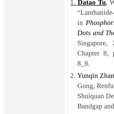
1.
Datao Tu
, 
“Lanthani
in
Phosphor
Dots and The
Singapore,
Chapter 8, 
8_8.
2.
Yunqin Zhan
Gong, Renfu 
Shuiquan De
Bandgap and 