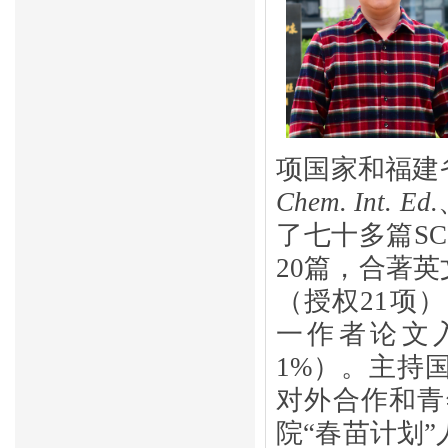
项国家和福建
Chem. Int. Ed.
了
七
十多篇
S
20篇
，合著英
（授权
21
项）
一作者论文
1%）。主持
对外合作和
青
院“春苗计划”