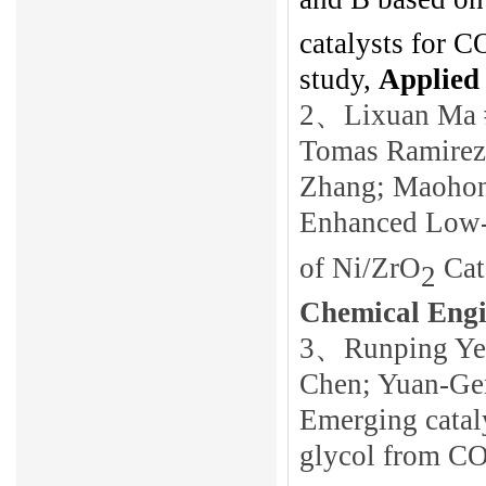
catalysts for 
study,
Applied 
2
、
Lixuan Ma 
Tomas Ramirez
Zhang; Maohon
Enhanced Low
of Ni/ZrO
Cata
2
Chemical Engi
3
、
Runping Ye
Chen; Yuan-Ge
Emerging cataly
glycol from C