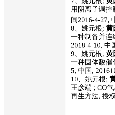
7
、
姚元根
;
黄
用阴离子调控
间
2016-4-27,
8
、姚元根
;
黄
一种制备并连
2018-4-10,
中
9
、姚元根
;
黄
一种固体酸催
5,
中国
, 20161
10
、
姚元根
;
王彦端
; CO
气
再生方法
,
授