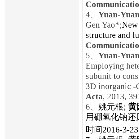
Communicatio
4
、
Yuan-Yua
Gen Yao*;
New c
structure and 
Communicatio
5
、
Yuan-Yua
Employing heter
subunit to cons
3D inorganic -
Acta
, 2013, 39
6
、
姚元根
;
黄
用硼氢化钠还
时间
2016-3-23