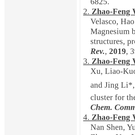
6825
.
2.
Zhao-Feng
Velasco, Hao
Magnesium ba
structures, p
Rev.
,
2019
, 
3.
Zhao-Feng
Xu, Liao-Ku
and Jing Li*,
cluster for 
Chem. Comm
4.
Zhao-Feng
Nan Shen, Y