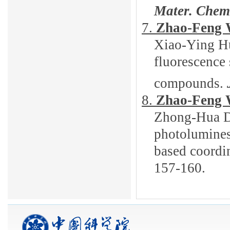
Mater. Che
7.
Zhao-Feng
Xiao-Ying H
fluorescence 
compounds.
J
8.
Zhao-Feng
Zhong-Hua D
photolumines
based coordi
157-160.