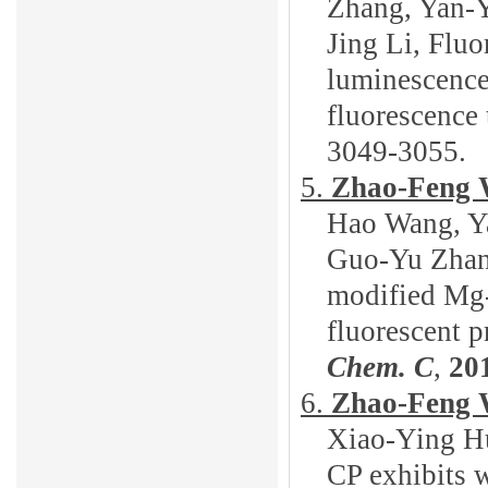
Zhang, Yan-Y
Jing Li, Flu
luminescence 
fluorescence
3049-3055.
5.
Zhao-Feng
Hao Wang, Y
Guo-Yu Zhan
modified Mg-
fluorescent p
Chem.
C
,
20
6.
Z
hao-Feng
Xiao-Ying H
CP exhibits
w