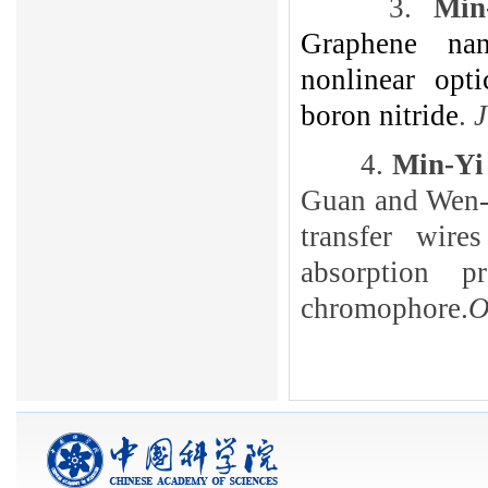
3.
Min
Graphene nan
nonlinear opt
boron nitride
.
J
4.
Min-Yi
Guan and Wen
transfer wir
absorption p
chromophore.
O