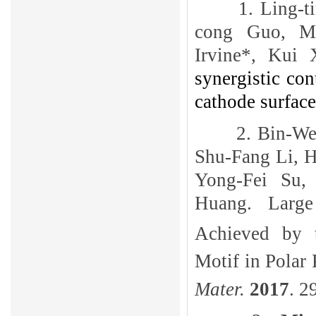
1.
Ling-t
cong Guo, Ma
Irvine*, Kui
synergistic co
cathode surface
2.
Bin-We
Shu-Fang Li, 
Yong-Fei Su,
Huang
. Large
Achieved by 
Motif in Polar
Mater.
2017
. 2